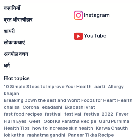
कहानियाँ
Instagram
व्रत और त्यौहार
शायरी
YouTube
लोक कथाएं
अनमोल वचन
धर्म
Hot topics
10 Simple Steps to Improve Your Health
aarti
Allergy
bhajan
Breaking Down the Best and Worst Foods for Heart Health
chalisa
Corona
ekadashi
Ekadashi Vrat
fast food recipes
fastival
festival
festival 2022
Fever
Flu in Eyes
Geet
Gobi Ka Paratha Recipe
Guru Purnima
Health Tips
how to increase skin health
Karwa Chauth
lok katha
mahatma gandhi
Paneer Tikka Recipe