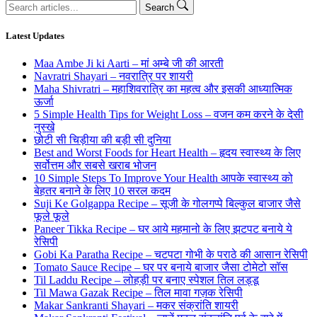
Search
Search
for:
Latest Updates
Maa Ambe Ji ki Aarti – मां अम्बे जी की आरती
Navratri Shayari – नवरात्रि पर शायरी
Maha Shivratri – महाशिवरात्रि का महत्व और इसकी आध्यात्मिक
ऊर्जा
5 Simple Health Tips for Weight Loss – वजन कम करने के देसी
नुस्खे
छोटी सी चिड़ीया की बड़ी सी दुनिया
Best and Worst Foods for Heart Health – हृदय स्वास्थ्य के लिए
सर्वोत्तम और सबसे खराब भोजन
10 Simple Steps To Improve Your Health आपके स्वास्थ्य को
बेहतर बनाने के लिए 10 सरल कदम
Suji Ke Golgappa Recipe – सूजी के गोलगप्पे बिल्कुल बाजार जैसे
फूले फूले
Paneer Tikka Recipe – घर आये महमानो के लिए झटपट बनाये ये
रेसिपी
Gobi Ka Paratha Recipe – चटपटा गोभी के पराठे की आसान रेसिपी
Tomato Sauce Recipe – घर पर बनाये बाजार जैसा टोमेटो सॉस
Til Laddu Recipe – लोहड़ी पर बनाए स्पेशल तिल लड्डू
Til Mawa Gazak Recipe – तिल मावा गज़क रेसिपी
Makar Sankranti Shayari – मकर संक्रांति शायरी