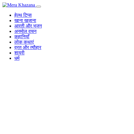
Skip
to
हेल्थ टिप्स
content
खाना खज़ाना
आरती और भजन
अनमोल वचन
कहानियाँ
लोक कथाएं
व्रत और त्यौहार
शायरी
धर्म