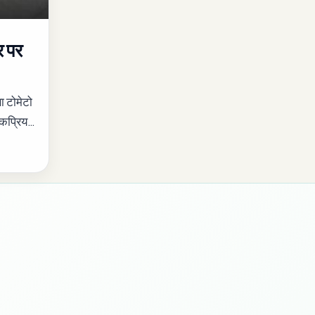
 पर
 टोमेटो
कप्रिय