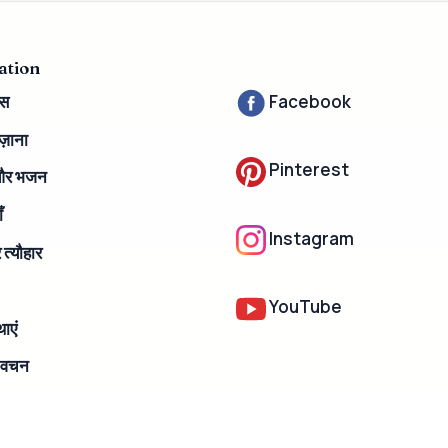
ation
्स
Facebook
़ाना
Pinterest
और भजन
ँ
Instagram
त्यौहार
YouTube
ाएं
 वचन