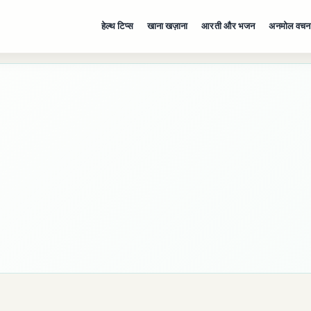
हेल्थ टिप्स
खाना खज़ाना
आरती और भजन
अनमोल वचन