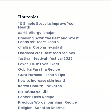
Hot topics
10 Simple Steps to Improve Your
Health
aarti
Allergy
bhajan
Breaking Down the Best and Worst
Foods for Heart Health
chalisa
Corona
ekadashi
Ekadashi Vrat
fast food recipes
fastival
festival
festival 2022
Fever
Flu in Eyes
Geet
Gobi Ka Paratha Recipe
Guru Purnima
Health Tips
how to increase skin health
Karwa Chauth
lok katha
mahatma gandhi
Paneer Tikka Recipe
Precious Words
purnima
Recipe
Religion
Sanatan Dharma