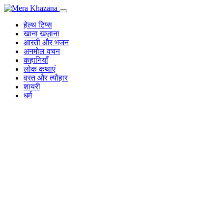
Skip
to
हेल्थ टिप्स
content
खाना खज़ाना
आरती और भजन
अनमोल वचन
कहानियाँ
लोक कथाएं
व्रत और त्यौहार
शायरी
धर्म