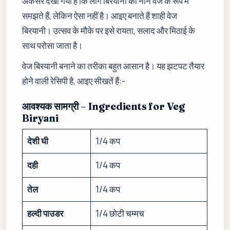
अकसर देखा गया है कि लोग बिरयानी को नॉन वेज के रूप में
समझते हैं, लेकिन ऐसा नहीं है। आइए बनाते हैं शाही वेज
बिरयानी। उत्सव के मौके पर इसे रायता, सलाद और मिठाई के
साथ परोसा जाता है।
वेज बिरयानी बनाने का तरीका बहुत आसान है। यह झटपट तैयार
होने वाली रेसिपी है, आइए सीखतें हैं:-
आवश्यक सामग्री – Ingredients for
Veg
Biryani
देशी घी
1/4 कप
दही
1/4 कप
तेल
1/4 कप
हल्दी पाउडर
1/4 छोटी चम्मच