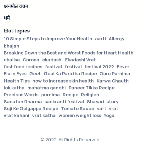
अनमोल वचन
धर्म
Hot topics
10 Simple Steps to Improve Your Health
aarti
Allergy
bhajan
Breaking Down the Best and Worst Foods for Heart Health
chalisa
Corona
ekadashi
Ekadashi Vrat
fast food recipes
fastival
festival
festival 2022
Fever
Flu in Eyes
Geet
Gobi Ka Paratha Recipe
Guru Purnima
Health Tips
how to increase skin health
Karwa Chauth
lok katha
mahatma gandhi
Paneer Tikka Recipe
Precious Words
purnima
Recipe
Religion
Sanatan Dharma
sankranti festival
Shayari
story
Suji Ke Golgappa Recipe
Tomato Sauce
vart
vrat
vrat kahani
vrat katha
women weight loss
Yoga
© 2022. All Rights Reserved.