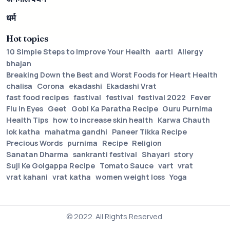
धर्म
Hot topics
10 Simple Steps to Improve Your Health
aarti
Allergy
bhajan
Breaking Down the Best and Worst Foods for Heart Health
chalisa
Corona
ekadashi
Ekadashi Vrat
fast food recipes
fastival
festival
festival 2022
Fever
Flu in Eyes
Geet
Gobi Ka Paratha Recipe
Guru Purnima
Health Tips
how to increase skin health
Karwa Chauth
lok katha
mahatma gandhi
Paneer Tikka Recipe
Precious Words
purnima
Recipe
Religion
Sanatan Dharma
sankranti festival
Shayari
story
Suji Ke Golgappa Recipe
Tomato Sauce
vart
vrat
vrat kahani
vrat katha
women weight loss
Yoga
© 2022. All Rights Reserved.