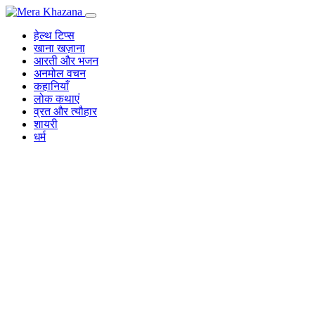
Skip
to
हेल्थ टिप्स
content
खाना खज़ाना
आरती और भजन
अनमोल वचन
कहानियाँ
लोक कथाएं
व्रत और त्यौहार
शायरी
धर्म