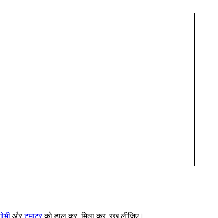
गोभी
और
टमाटर
को डाल कर, मिला कर, रख लीजिए।