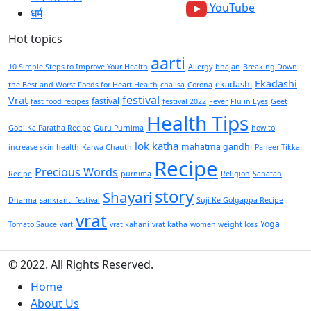
YouTube
धर्म
Hot topics
aarti
10 Simple Steps to Improve Your Health
Allergy
bhajan
Breaking Down
Ekadashi
ekadashi
the Best and Worst Foods for Heart Health
chalisa
Corona
festival
Vrat
fastival
fast food recipes
festival 2022
Fever
Flu in Eyes
Geet
Health Tips
Gobi Ka Paratha Recipe
Guru Purnima
how to
lok katha
mahatma gandhi
increase skin health
Karwa Chauth
Paneer Tikka
Recipe
Precious Words
Recipe
purnima
Religion
Sanatan
story
Shayari
Dharma
sankranti festival
Suji Ke Golgappa Recipe
vrat
Yoga
Tomato Sauce
vart
vrat kahani
vrat katha
women weight loss
© 2022. All Rights Reserved.
Home
About Us