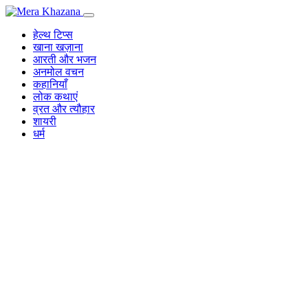
Skip
to
हेल्थ टिप्स
content
खाना खज़ाना
आरती और भजन
अनमोल वचन
कहानियाँ
लोक कथाएं
व्रत और त्यौहार
शायरी
धर्म