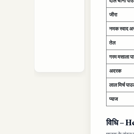
दाल चीनी पा
जीरा
नमक स्वाद अ
तेल
गरम मसाला प
अदरक
लाल मिर्च पाउ
प्याज
विधि – 