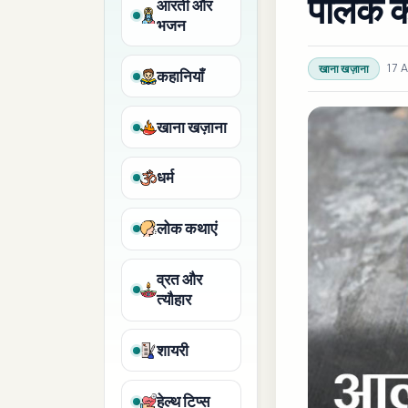
पालक क
आरती और
भजन
17 
खाना खज़ाना
कहानियाँ
खाना खज़ाना
धर्म
लोक कथाएं
व्रत और
त्यौहार
शायरी
हेल्थ टिप्स