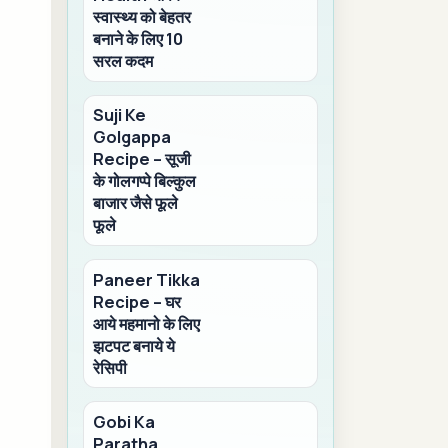
स्वास्थ्य को बेहतर
बनाने के लिए 10
सरल कदम
Suji Ke
Golgappa
Recipe – सूजी
के गोलगप्पे बिल्कुल
बाजार जैसे फूले
फूले
Paneer Tikka
Recipe – घर
आये महमानो के लिए
झटपट बनाये ये
रेसिपी
Gobi Ka
Paratha