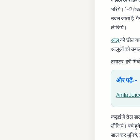
पालक के डंठल तो
भरिये। 1-2 टेब
उबल जाता है, गै
लीजिये।
आलू
को छील कर 
आलुओं को उबाल भ
टमाटर, हरी मिर
और पढ़ें:-
Amla Juice
कढ़ाई में तेल ड
लीजिये। बचे हुय
डाल कर भूनिये,