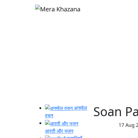
Skip
to
content
Soan Pap
अनमोल
वचन
17 Aug 
खाना खज़ाना
आरती और भजन