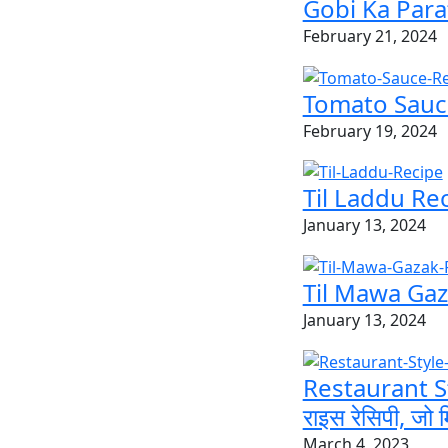
Gobi Ka Parath
February 21, 2024
Tomato Sauce R
February 19, 2024
Til Laddu Reci
January 13, 2024
Til Mawa Gaza
January 13, 2024
Restaurant St
राइस रेसिपी, जो मि
March 4, 2023