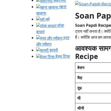
कहानियाँ
खाना
Soan Pap
खज़ाना
धर्म
Soan Papdi Recip
लोक
ट्राय नहीं करता है। क्य
कथाएं
हैं। क्योंकि आज हम आपको 
व्रत
और त्यौहार
आवश्यक साम
शायरी
Recipe
हेल्थ टिप्स
बेसन
मैदा
दूध
घी
चीनी