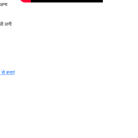
न्‍य
 घी लगी
े बनाएं