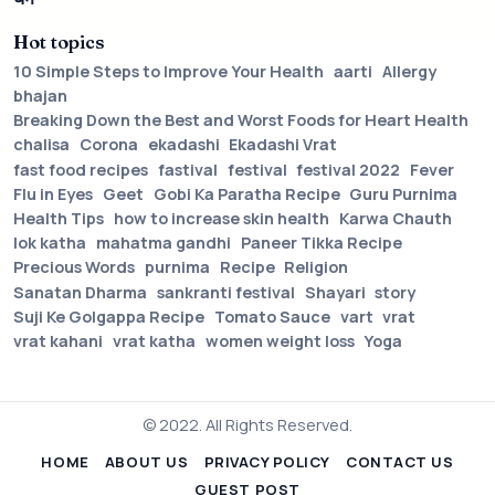
Hot topics
10 Simple Steps to Improve Your Health
aarti
Allergy
bhajan
Breaking Down the Best and Worst Foods for Heart Health
chalisa
Corona
ekadashi
Ekadashi Vrat
fast food recipes
fastival
festival
festival 2022
Fever
Flu in Eyes
Geet
Gobi Ka Paratha Recipe
Guru Purnima
Health Tips
how to increase skin health
Karwa Chauth
lok katha
mahatma gandhi
Paneer Tikka Recipe
Precious Words
purnima
Recipe
Religion
Sanatan Dharma
sankranti festival
Shayari
story
Suji Ke Golgappa Recipe
Tomato Sauce
vart
vrat
vrat kahani
vrat katha
women weight loss
Yoga
© 2022. All Rights Reserved.
HOME
ABOUT US
PRIVACY POLICY
CONTACT US
GUEST POST