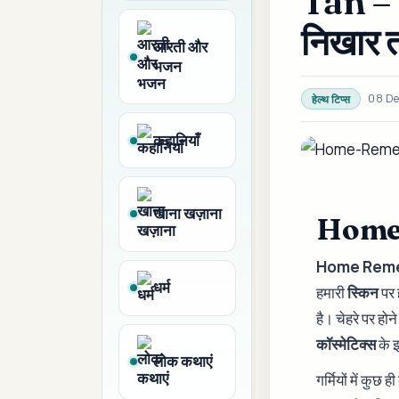
Tan – S
निखार त
आरती और
भजन
08 D
हेल्थ टिप्स
कहानियाँ
खाना खज़ाना
Home
Home Reme
धर्म
हमारी
स्किन
पर ह
है। चेहरे पर होने
कॉस्मेटिक्स
के इ
लोक कथाएं
गर्मियों में कुछ