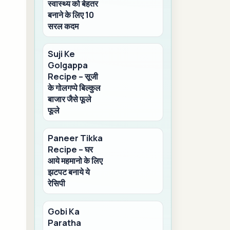
स्वास्थ्य को बेहतर
बनाने के लिए 10
सरल कदम
Suji Ke
Golgappa
Recipe – सूजी
के गोलगप्पे बिल्कुल
बाजार जैसे फूले
फूले
Paneer Tikka
Recipe – घर
आये महमानो के लिए
झटपट बनाये ये
रेसिपी
Gobi Ka
Paratha