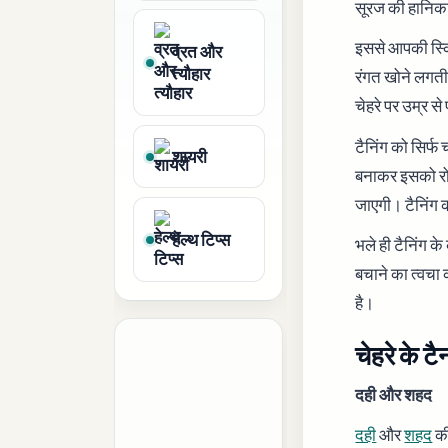
सूरज की हानिक
इससे आपकी स्क
व्रत और
त्यौहार
रंगत खोने लगती 
चेहरे पर उम्र से
टैनिंग को सिर्फ
शायरी
बनाकर इसको रो
जाएगी। टैनिंग 
हेल्थ टिप्स
भले ही टैनिंग क
बचाने का त्वचा
है।
चेहरे के टै
दही और शहद
दही
और
शहद
की