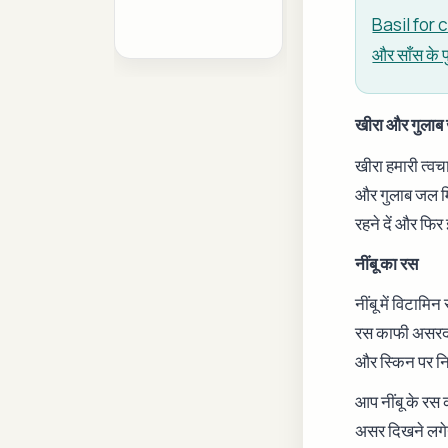
Basil for 
और साँस के पु
खीरा और गुला
खीरा हमारी त्वचा
और गुलाब जल मि
रहने दें और फि
नींबू का रस
नींबू में विटामि
रस काफी असरदार 
और स्किन पर न
आप नींबू के रस 
असर दिखने लग