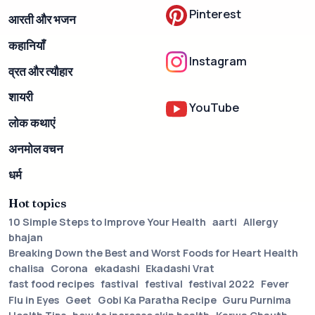
Pinterest
आरती और भजन
कहानियाँ
Instagram
व्रत और त्यौहार
शायरी
YouTube
लोक कथाएं
अनमोल वचन
धर्म
Hot topics
10 Simple Steps to Improve Your Health
aarti
Allergy
bhajan
Breaking Down the Best and Worst Foods for Heart Health
chalisa
Corona
ekadashi
Ekadashi Vrat
fast food recipes
fastival
festival
festival 2022
Fever
Flu in Eyes
Geet
Gobi Ka Paratha Recipe
Guru Purnima