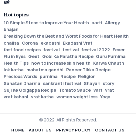
धर्म
Hot topics
10 Simple Steps to Improve Your Health
aarti
Allergy
bhajan
Breaking Down the Best and Worst Foods for Heart Health
chalisa
Corona
ekadashi
Ekadashi Vrat
fast food recipes
fastival
festival
festival 2022
Fever
Flu in Eyes
Geet
Gobi Ka Paratha Recipe
Guru Purnima
Health Tips
how to increase skin health
Karwa Chauth
lok katha
mahatma gandhi
Paneer Tikka Recipe
Precious Words
purnima
Recipe
Religion
Sanatan Dharma
sankranti festival
Shayari
story
Suji Ke Golgappa Recipe
Tomato Sauce
vart
vrat
vrat kahani
vrat katha
women weight loss
Yoga
© 2022. All Rights Reserved.
HOME
ABOUT US
PRIVACY POLICY
CONTACT US