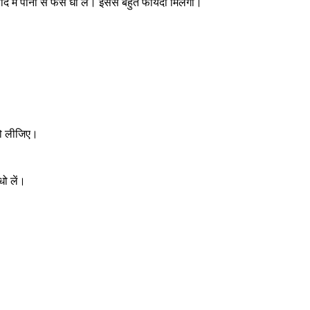
द में पानी से फेस धो लें। इससे बहुत फायदा मिलेगा।
धो लीजिए।
ो लें।