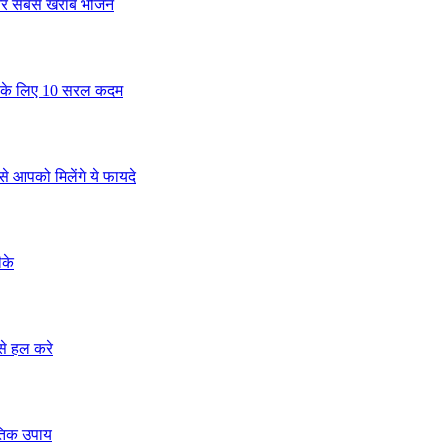
म और सबसे खराब भोजन
े के लिए 10 सरल कदम
े आपको मिलेंगे ये फायदे
ीके
से हल करे
ृतिक उपाय