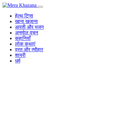
Skip
to
हेल्थ टिप्स
content
खाना खज़ाना
आरती और भजन
अनमोल वचन
कहानियाँ
लोक कथाएं
व्रत और त्यौहार
शायरी
धर्म