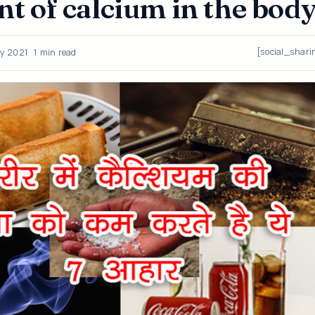
t of calcium in the bod
[social_shari
y 2021
1 min read