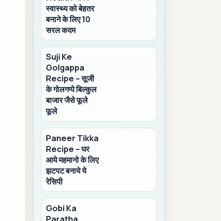
स्वास्थ्य को बेहतर
बनाने के लिए 10
सरल कदम
Suji Ke
Golgappa
Recipe – सूजी
के गोलगप्पे बिल्कुल
बाजार जैसे फूले
फूले
Paneer Tikka
Recipe – घर
आये महमानो के लिए
झटपट बनाये ये
रेसिपी
Gobi Ka
Paratha