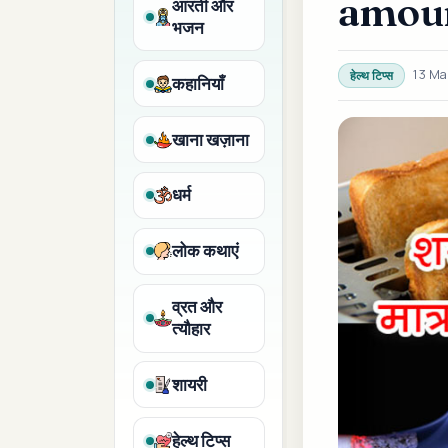
amoun
आरती और
भजन
13 Ma
हेल्थ टिप्स
कहानियाँ
खाना खज़ाना
धर्म
लोक कथाएं
व्रत और
त्यौहार
शायरी
हेल्थ टिप्स