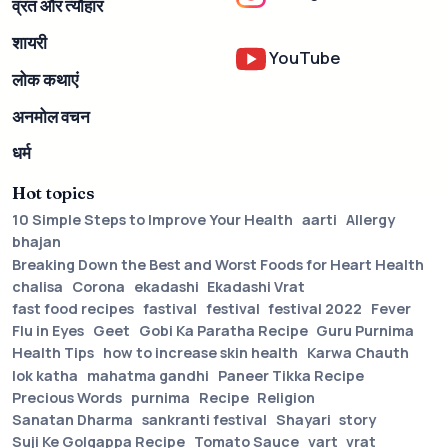
व्रत और त्यौहार
शायरी
YouTube
लोक कथाएं
अनमोल वचन
धर्म
Hot topics
10 Simple Steps to Improve Your Health
aarti
Allergy
bhajan
Breaking Down the Best and Worst Foods for Heart Health
chalisa
Corona
ekadashi
Ekadashi Vrat
fast food recipes
fastival
festival
festival 2022
Fever
Flu in Eyes
Geet
Gobi Ka Paratha Recipe
Guru Purnima
Health Tips
how to increase skin health
Karwa Chauth
lok katha
mahatma gandhi
Paneer Tikka Recipe
Precious Words
purnima
Recipe
Religion
Sanatan Dharma
sankranti festival
Shayari
story
Suji Ke Golgappa Recipe
Tomato Sauce
vart
vrat