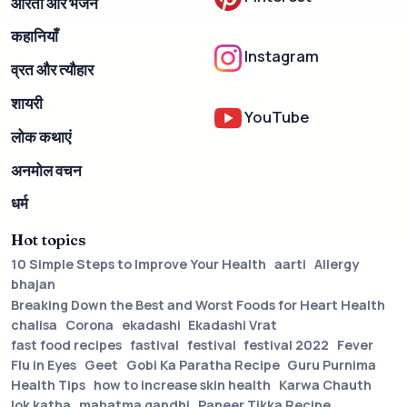
आरती और भजन
कहानियाँ
Instagram
व्रत और त्यौहार
शायरी
YouTube
लोक कथाएं
अनमोल वचन
धर्म
Hot topics
10 Simple Steps to Improve Your Health
aarti
Allergy
bhajan
Breaking Down the Best and Worst Foods for Heart Health
chalisa
Corona
ekadashi
Ekadashi Vrat
fast food recipes
fastival
festival
festival 2022
Fever
Flu in Eyes
Geet
Gobi Ka Paratha Recipe
Guru Purnima
Health Tips
how to increase skin health
Karwa Chauth
lok katha
mahatma gandhi
Paneer Tikka Recipe