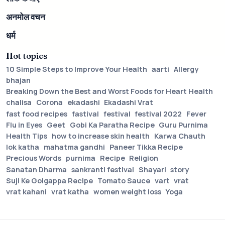
अनमोल वचन
धर्म
Hot topics
10 Simple Steps to Improve Your Health
aarti
Allergy
bhajan
Breaking Down the Best and Worst Foods for Heart Health
chalisa
Corona
ekadashi
Ekadashi Vrat
fast food recipes
fastival
festival
festival 2022
Fever
Flu in Eyes
Geet
Gobi Ka Paratha Recipe
Guru Purnima
Health Tips
how to increase skin health
Karwa Chauth
lok katha
mahatma gandhi
Paneer Tikka Recipe
Precious Words
purnima
Recipe
Religion
Sanatan Dharma
sankranti festival
Shayari
story
Suji Ke Golgappa Recipe
Tomato Sauce
vart
vrat
vrat kahani
vrat katha
women weight loss
Yoga