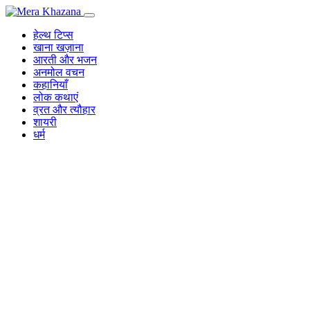
Skip
to
हेल्थ टिप्स
content
खाना खज़ाना
आरती और भजन
अनमोल वचन
कहानियाँ
लोक कथाएं
व्रत और त्यौहार
शायरी
धर्म