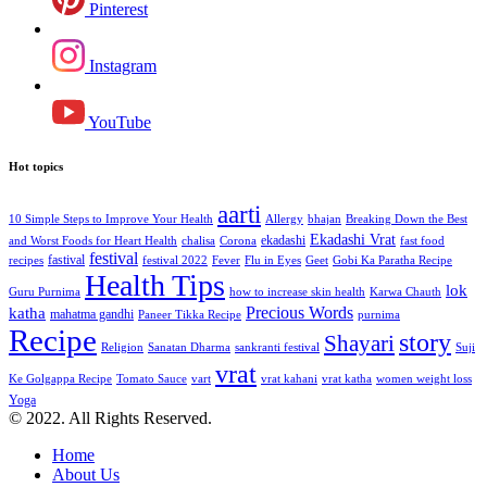
Pinterest
Instagram
YouTube
Hot topics
aarti
10 Simple Steps to Improve Your Health
Allergy
bhajan
Breaking Down the Best
Ekadashi Vrat
ekadashi
and Worst Foods for Heart Health
chalisa
Corona
fast food
festival
fastival
recipes
festival 2022
Fever
Flu in Eyes
Geet
Gobi Ka Paratha Recipe
Health Tips
lok
Guru Purnima
how to increase skin health
Karwa Chauth
Precious Words
katha
mahatma gandhi
Paneer Tikka Recipe
purnima
Recipe
story
Shayari
Religion
Sanatan Dharma
sankranti festival
Suji
vrat
Ke Golgappa Recipe
Tomato Sauce
vart
vrat kahani
vrat katha
women weight loss
Yoga
© 2022. All Rights Reserved.
Home
About Us