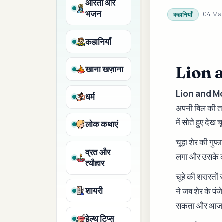
आरती और
भजन
04 Ma
कहानियाँ
कहानियाँ
Lion 
खाना खज़ाना
Lion and 
धर्म
अपनी बिल की तर
में सोते हुए देख
लोक कथाएं
चूहा शेर की गुफ
व्रत और
लगा और उसके ब
त्यौहार
चूहे की शरारतों 
शायरी
ने जब शेर के पंज
सकता और आज 
हेल्थ टिप्स