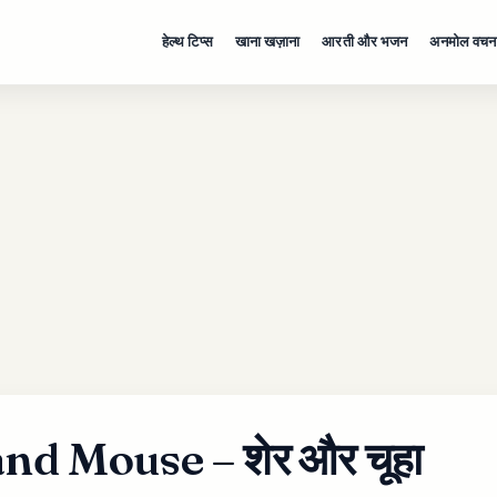
हेल्थ टिप्स
खाना खज़ाना
आरती और भजन
अनमोल वचन
nd Mouse – शेर और चूहा