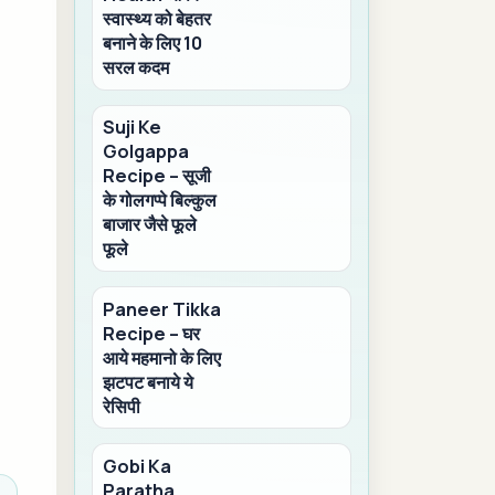
स्वास्थ्य को बेहतर
बनाने के लिए 10
सरल कदम
Suji Ke
Golgappa
Recipe – सूजी
के गोलगप्पे बिल्कुल
बाजार जैसे फूले
फूले
Paneer Tikka
Recipe – घर
आये महमानो के लिए
झटपट बनाये ये
रेसिपी
Gobi Ka
Paratha