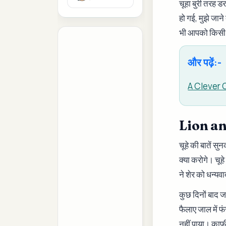
चूहा बुरी तरह ड
हो गई, मुझे जान
भी आपको किसी 
और पढ़ें:-
A Clever Ca
Lion a
चूहे की बातें 
क्या करोगे। चू
ने शेर को धन्यव
कुछ दिनों बाद 
फैलाए जाल में 
नहीं पाया। काफ