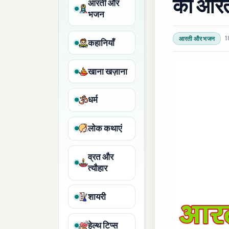
की आर
आरती और
भजन
1
आरती और भजन
कहानियाँ
खाना खज़ाना
धर्म
लोक कथाएं
व्रत और
त्यौहार
शायरी
हेल्थ टिप्स