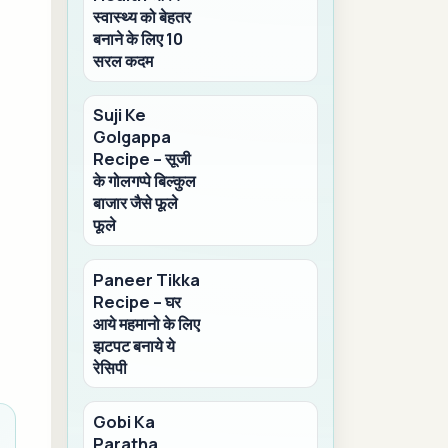
स्वास्थ्य को बेहतर
बनाने के लिए 10
सरल कदम
Suji Ke
Golgappa
Recipe – सूजी
के गोलगप्पे बिल्कुल
बाजार जैसे फूले
फूले
Paneer Tikka
Recipe – घर
आये महमानो के लिए
झटपट बनाये ये
रेसिपी
Gobi Ka
Paratha