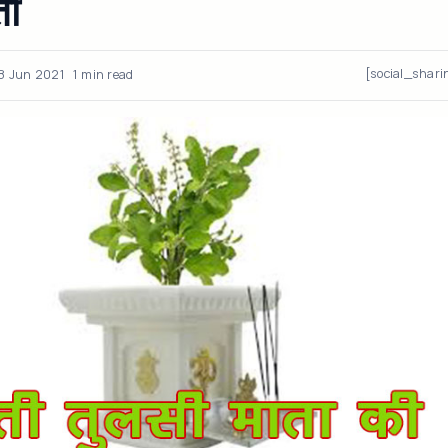
ती
[social_shari
8 Jun 2021
1 min read