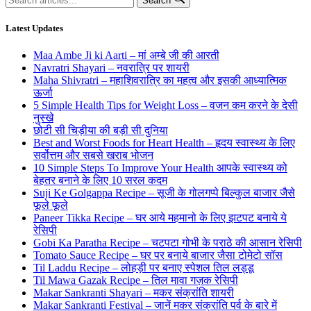
Search
for:
Latest Updates
Maa Ambe Ji ki Aarti – मां अम्बे जी की आरती
Navratri Shayari – नवरात्रि पर शायरी
Maha Shivratri – महाशिवरात्रि का महत्व और इसकी आध्यात्मिक
ऊर्जा
5 Simple Health Tips for Weight Loss – वजन कम करने के देसी
नुस्खे
छोटी सी चिड़ीया की बड़ी सी दुनिया
Best and Worst Foods for Heart Health – हृदय स्वास्थ्य के लिए
सर्वोत्तम और सबसे खराब भोजन
10 Simple Steps To Improve Your Health आपके स्वास्थ्य को
बेहतर बनाने के लिए 10 सरल कदम
Suji Ke Golgappa Recipe – सूजी के गोलगप्पे बिल्कुल बाजार जैसे
फूले फूले
Paneer Tikka Recipe – घर आये महमानो के लिए झटपट बनाये ये
रेसिपी
Gobi Ka Paratha Recipe – चटपटा गोभी के पराठे की आसान रेसिपी
Tomato Sauce Recipe – घर पर बनाये बाजार जैसा टोमेटो सॉस
Til Laddu Recipe – लोहड़ी पर बनाए स्पेशल तिल लड्डू
Til Mawa Gazak Recipe – तिल मावा गज़क रेसिपी
Makar Sankranti Shayari – मकर संक्रांति शायरी
Makar Sankranti Festival – जानें मकर संक्रांति पर्व के बारे में