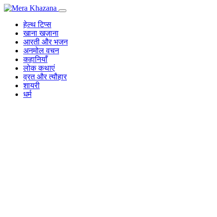
Skip
to
हेल्थ टिप्स
content
खाना खज़ाना
आरती और भजन
अनमोल वचन
कहानियाँ
लोक कथाएं
व्रत और त्यौहार
शायरी
धर्म