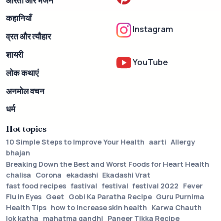
आरती और भजन
कहानियाँ
Instagram
व्रत और त्यौहार
शायरी
YouTube
लोक कथाएं
अनमोल वचन
धर्म
Hot topics
10 Simple Steps to Improve Your Health
aarti
Allergy
bhajan
Breaking Down the Best and Worst Foods for Heart Health
chalisa
Corona
ekadashi
Ekadashi Vrat
fast food recipes
fastival
festival
festival 2022
Fever
Flu in Eyes
Geet
Gobi Ka Paratha Recipe
Guru Purnima
Health Tips
how to increase skin health
Karwa Chauth
lok katha
mahatma gandhi
Paneer Tikka Recipe