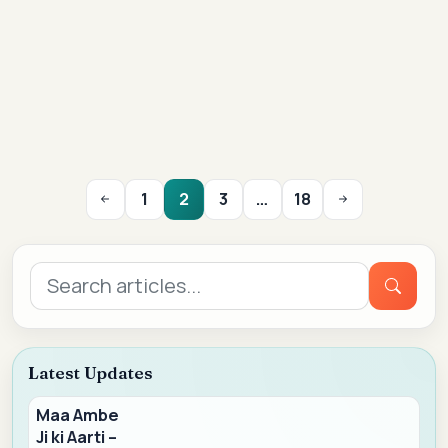
1
2
3
…
18
Search
for:
Latest Updates
Maa Ambe
Ji ki Aarti –