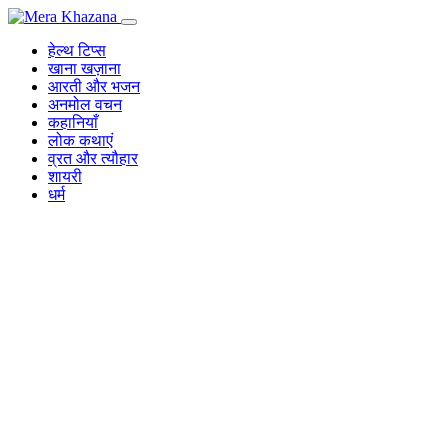
Skip
to
हेल्थ टिप्स
content
खाना खज़ाना
आरती और भजन
अनमोल वचन
कहानियाँ
लोक कथाएं
व्रत और त्यौहार
शायरी
धर्म