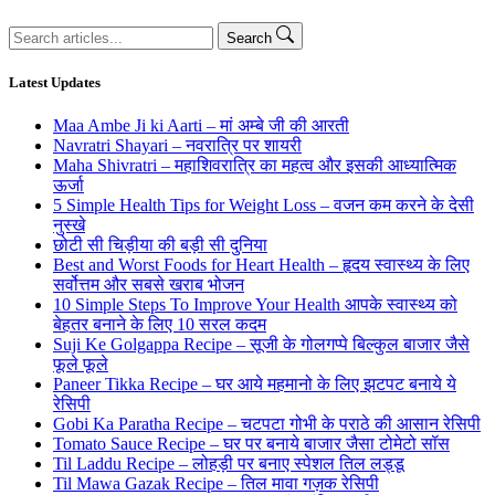
Search
Search
for:
Latest Updates
Maa Ambe Ji ki Aarti – मां अम्बे जी की आरती
Navratri Shayari – नवरात्रि पर शायरी
Maha Shivratri – महाशिवरात्रि का महत्व और इसकी आध्यात्मिक
ऊर्जा
5 Simple Health Tips for Weight Loss – वजन कम करने के देसी
नुस्खे
छोटी सी चिड़ीया की बड़ी सी दुनिया
Best and Worst Foods for Heart Health – हृदय स्वास्थ्य के लिए
सर्वोत्तम और सबसे खराब भोजन
10 Simple Steps To Improve Your Health आपके स्वास्थ्य को
बेहतर बनाने के लिए 10 सरल कदम
Suji Ke Golgappa Recipe – सूजी के गोलगप्पे बिल्कुल बाजार जैसे
फूले फूले
Paneer Tikka Recipe – घर आये महमानो के लिए झटपट बनाये ये
रेसिपी
Gobi Ka Paratha Recipe – चटपटा गोभी के पराठे की आसान रेसिपी
Tomato Sauce Recipe – घर पर बनाये बाजार जैसा टोमेटो सॉस
Til Laddu Recipe – लोहड़ी पर बनाए स्पेशल तिल लड्डू
Til Mawa Gazak Recipe – तिल मावा गज़क रेसिपी