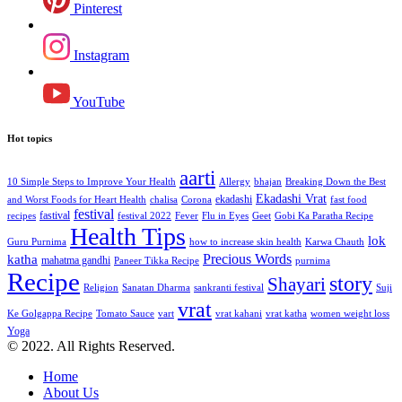
Pinterest
Instagram
YouTube
Hot topics
aarti
10 Simple Steps to Improve Your Health
Allergy
bhajan
Breaking Down the Best
Ekadashi Vrat
ekadashi
and Worst Foods for Heart Health
chalisa
Corona
fast food
festival
fastival
recipes
festival 2022
Fever
Flu in Eyes
Geet
Gobi Ka Paratha Recipe
Health Tips
lok
Guru Purnima
how to increase skin health
Karwa Chauth
Precious Words
katha
mahatma gandhi
Paneer Tikka Recipe
purnima
Recipe
story
Shayari
Religion
Sanatan Dharma
sankranti festival
Suji
vrat
Ke Golgappa Recipe
Tomato Sauce
vart
vrat kahani
vrat katha
women weight loss
Yoga
© 2022. All Rights Reserved.
Home
About Us