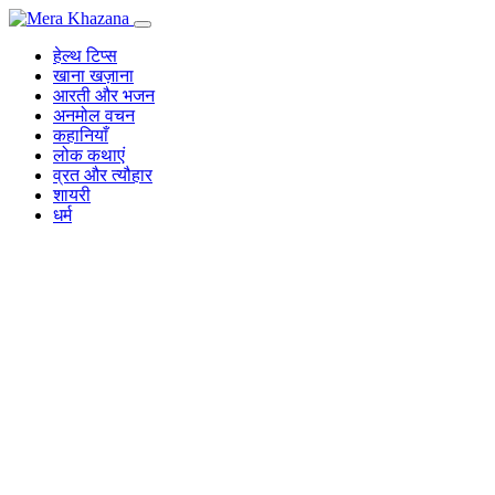
Skip
to
हेल्थ टिप्स
content
खाना खज़ाना
आरती और भजन
अनमोल वचन
कहानियाँ
लोक कथाएं
व्रत और त्यौहार
शायरी
धर्म