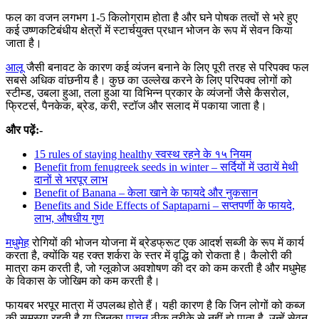
फल का वजन लगभग 1-5 किलोग्राम होता है और घने पोषक तत्वों से भरे हुए
कई उष्णकटिबंधीय क्षेत्रों में स्टार्चयुक्त प्रधान भोजन के रूप में सेवन किया
जाता है।
आलू
जैसी बनावट के कारण कई व्यंजन बनाने के लिए पूरी तरह से परिपक्व फल
सबसे अधिक वांछनीय है। कुछ का उल्लेख करने के लिए परिपक्व लोगों को
स्टीम्ड, उबला हुआ, तला हुआ या विभिन्न प्रकार के व्यंजनों जैसे कैसरोल,
फ्रिटर्स, पैनकेक, ब्रेड, करी, स्टॉज और सलाद में पकाया जाता है।
और पढ़ें:-
15 rules of staying healthy स्वस्थ रहने के १५ नियम
Benefit from fenugreek seeds in winter – सर्दियों में उठायें मेथी
दानों से भरपूर लाभ
Benefit of Banana – केला खाने के फायदे और नुकसान
Benefits and Side Effects of Saptaparni – सप्तपर्णी के फायदे,
लाभ, औषधीय गुण
मधुमेह
रोगियों की भोजन योजना में ब्रेडफ्रूट एक आदर्श सब्जी के रूप में कार्य
करता है, क्योंकि यह रक्त शर्करा के स्तर में वृद्धि को रोकता है। कैलोरी की
मात्रा कम करती है, जो ग्लूकोज अवशोषण की दर को कम करती है और मधुमेह
के विकास के जोखिम को कम करती है।
फायबर भरपूर मात्रा में उपलब्ध होते हैं। यही कारण है कि जिन लोगों को कब्ज
की समस्या रहती है या जिनका
पाचन
ठीक तरीके से नहीं हो पाता है, उन्हें सेवन